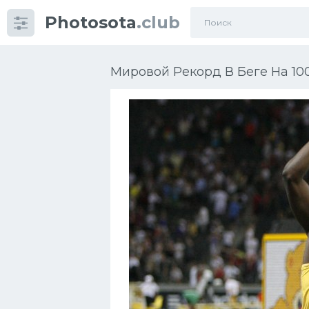
Photosota
.club
Категории
Фото
Мировой Рекорд В Беге На 100
Еще картинки...
Футбол
Баскетбол
Хоккей
Велогонки
Конькобежный спорт
Тренажеры
Интерьер квартиры