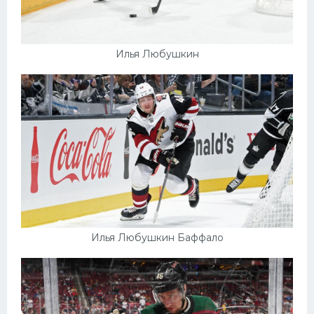
Илья Любушкин
Илья Любушкин Баффало