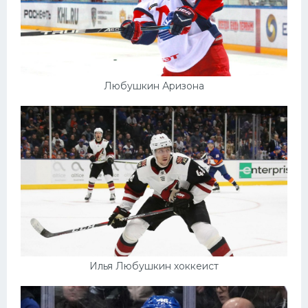
Любушкин Аризона
Илья Любушкин хоккеист