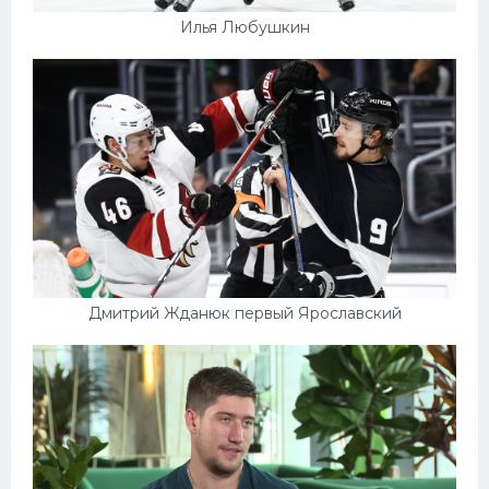
Илья Любушкин
Дмитрий Жданюк первый Ярославский