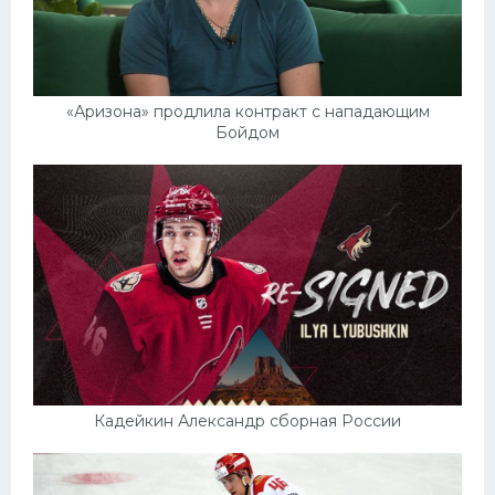
«Аризона» продлила контракт с нападающим
Бойдом
Кадейкин Александр сборная России