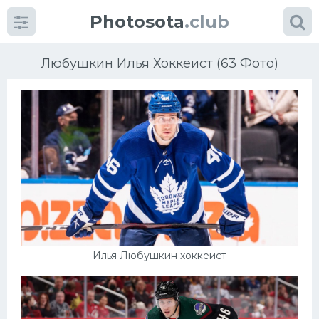
Photosota
.club
Любушкин Илья Хоккеист (63 Фото)
Категории
Фото
Еще картинки...
Футбол
Илья Любушкин хоккеист
Баскетбол
Хоккей
Велогонки