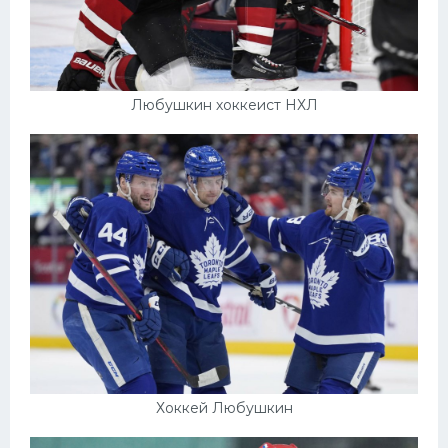
Любушкин хоккеист НХЛ
Хоккей Любушкин