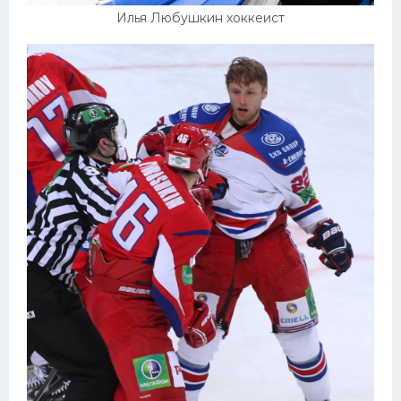
Илья Любушкин хоккеист