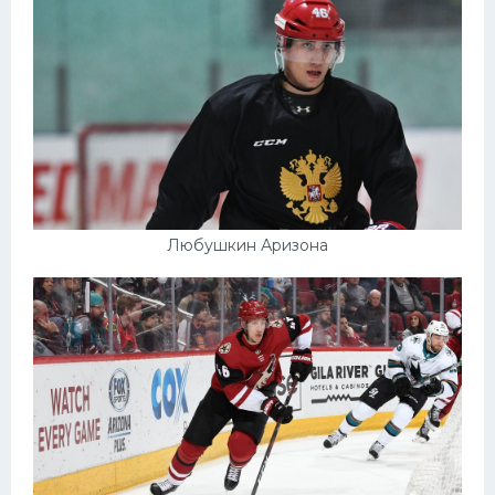
Любушкин Аризона