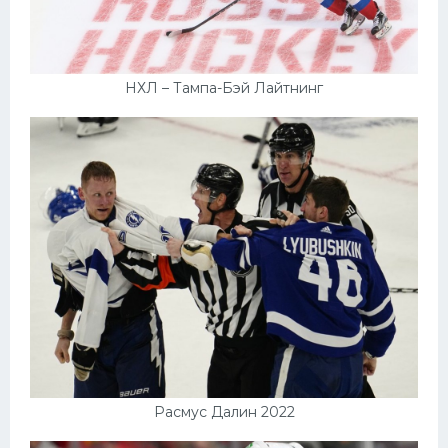
НХЛ – Тампа-Бэй Лайтнинг
Расмус Далин 2022