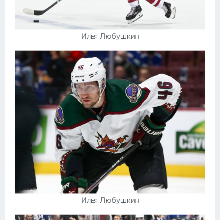
Илья Любушкин
Илья Любушкин