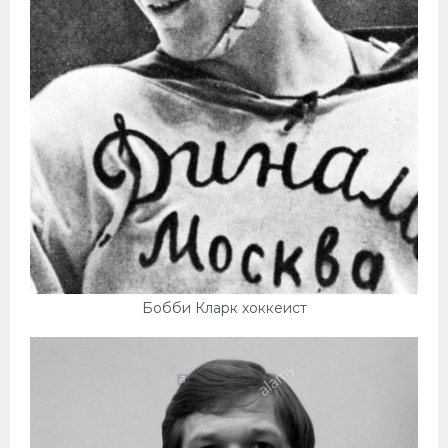
Бобби Кларк хоккеист