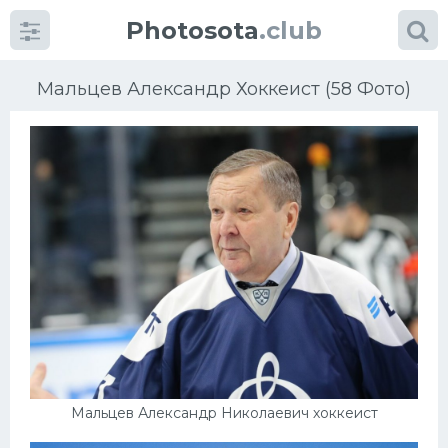
Photosota
.club
Мальцев Александр Хоккеист (58 Фото)
Категории
Фото
Еще картинки...
Футбол
Баскетбол
Хоккей
Мальцев Александр Николаевич хоккеист
Велогонки