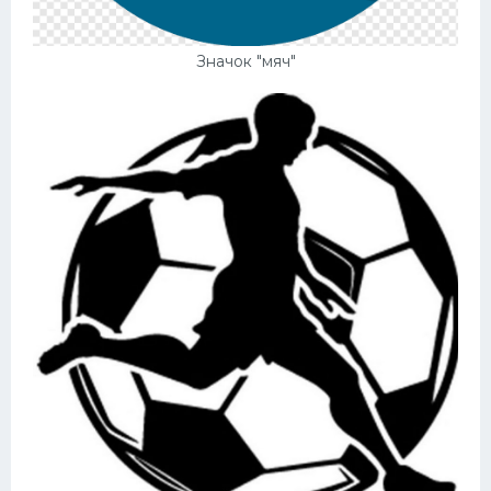
Значок "мяч"