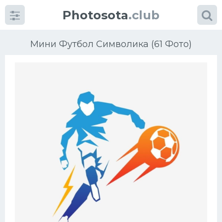
Photosota
.club
Мини Футбол Символика (61 Фото)
Категории
Фото
Еще картинки...
Футбол
Баскетбол
Хоккей
Велогонки