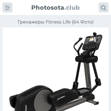
Photosota
.club
Тренажеры Fitness Life (64 Фото)
Категории
Фото
Еще картинки...
Футбол
Баскетбол
Хоккей
Велогонки