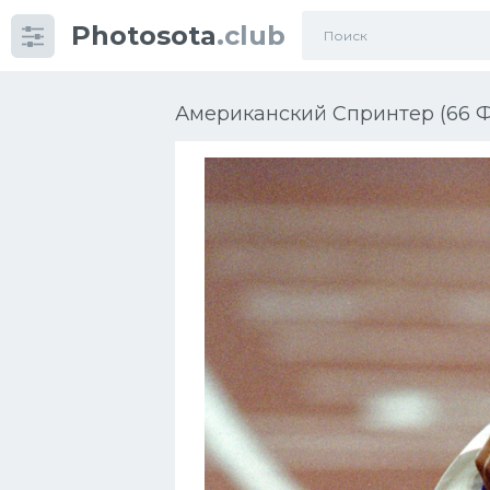
Photosota
.club
Категории
Фото
Американский Спринтер (66 Ф
Еще картинки...
Футбол
Баскетбол
Хоккей
Велогонки
Конькобежный спорт
Тренажеры
Интерьер квартиры