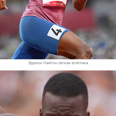
Эррион Найтон легкая атлетика