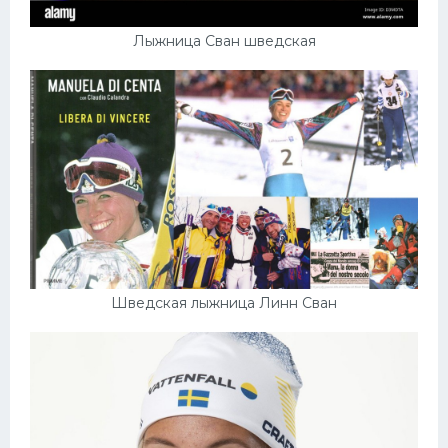
Лыжница Сван шведская
Шведская лыжница Линн Сван