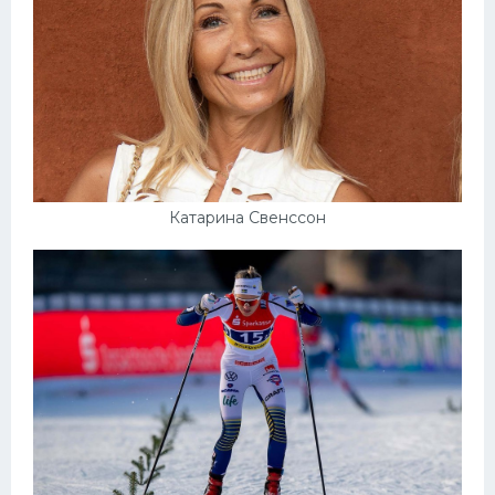
Катарина Свенссон