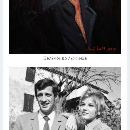
Бельмондо лыжница