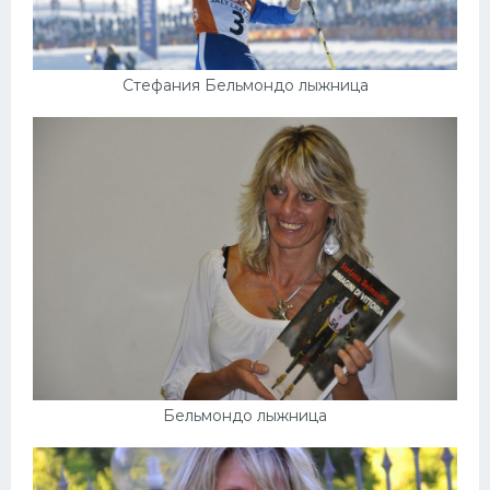
Стефания Бельмондо лыжница
Бельмондо лыжница