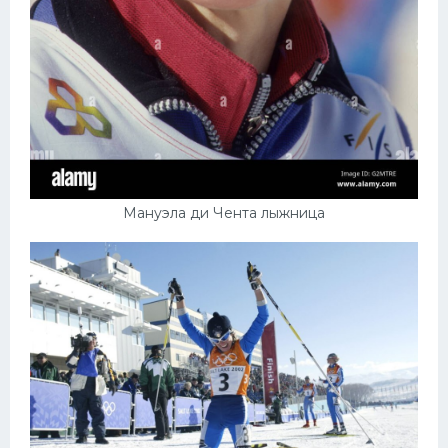
Мануэла ди Чента лыжница