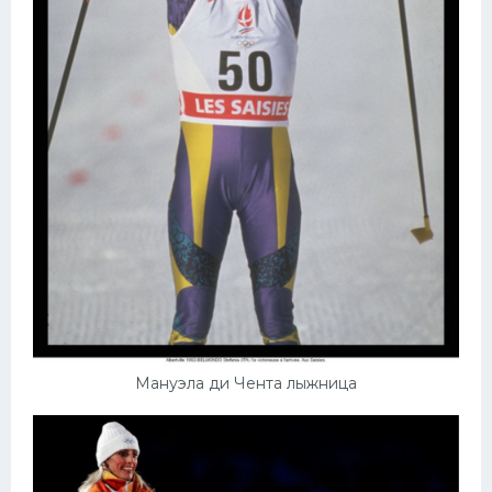
Мануэла ди Чента лыжница