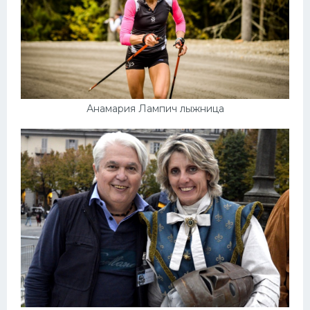
Анамария Лампич лыжница