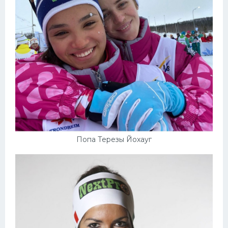
Попа Терезы Йохауг