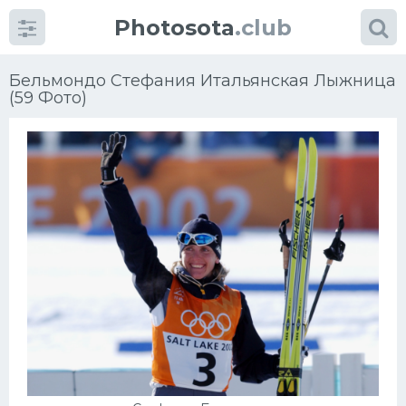
Photosota
.club
Бельмондо Стефания Итальянская Лыжница
(59 Фото)
Категории
Фото
Еще картинки...
Футбол
Баскетбол
Хоккей
Велогонки