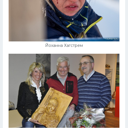
Йоханна Хагстрем