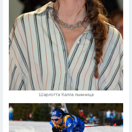
Шарлотта Калла лыжница