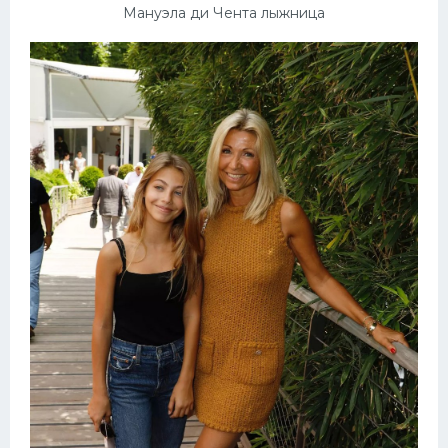
Мануэла ди Чента лыжница