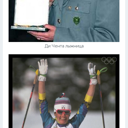
Ди Чента лыжница