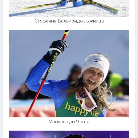
Стефания Бельмондо лыжница
Мануэла ди Чента