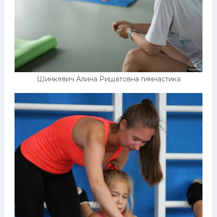
Шинкевич Алина Ришатовна гимнастика