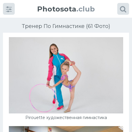
Photosota
.club
Тренер По Гимнастике (61 Фото)
Категории
Фото
Еще картинки...
Футбол
Баскетбол
Pirouette художественная гимнастика
Хоккей
Велогонки