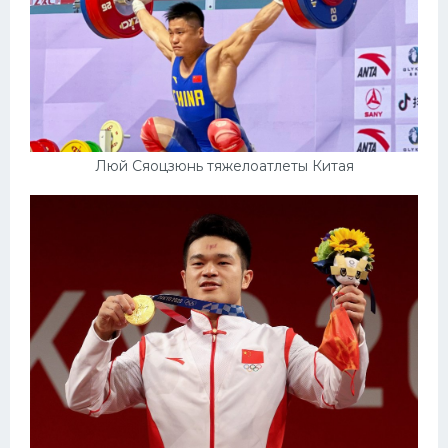
Люй Сяоцзюнь тяжелоатлеты Китая