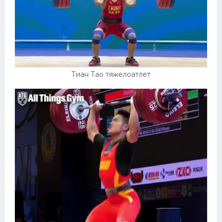
Тиан Тао тяжелоатлет