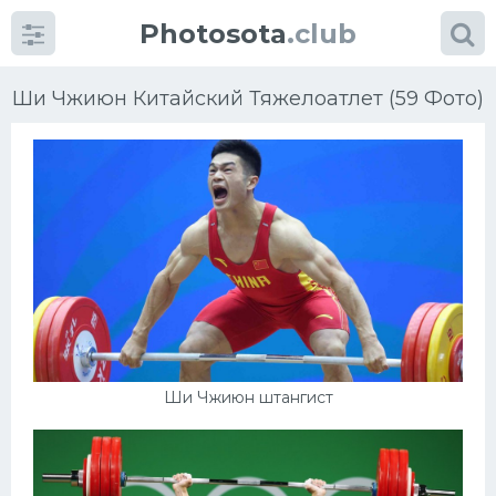
Photosota
.club
Ши Чжиюн Китайский Тяжелоатлет (59 Фото)
Категории
Фото
Еще картинки...
Футбол
Ши Чжиюн штангист
Баскетбол
Хоккей
Велогонки