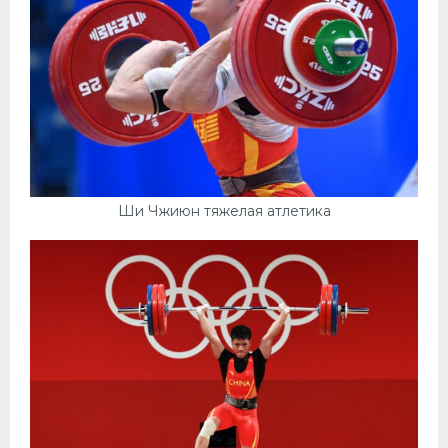
Ши Чжиюн тяжелая атлетика