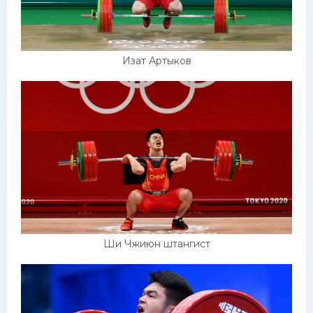
Изат Артыков
Ши Чжиюн штангист