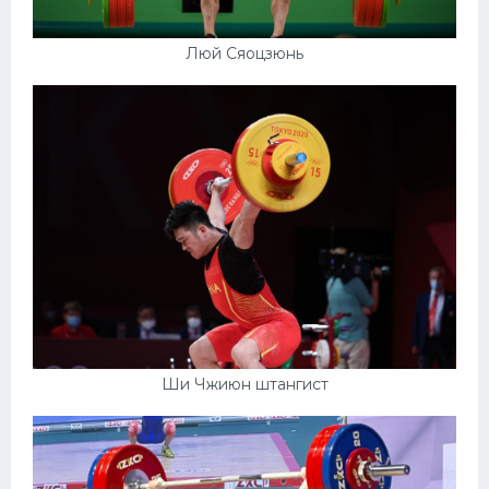
Люй Сяоцзюнь
Ши Чжиюн штангист