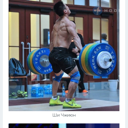
Ши Чжиюн