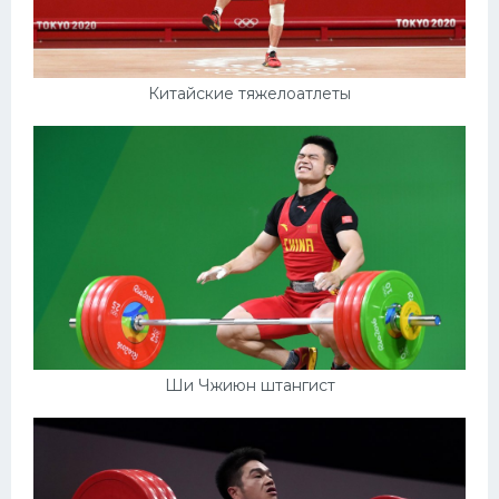
Китайские тяжелоатлеты
Ши Чжиюн штангист