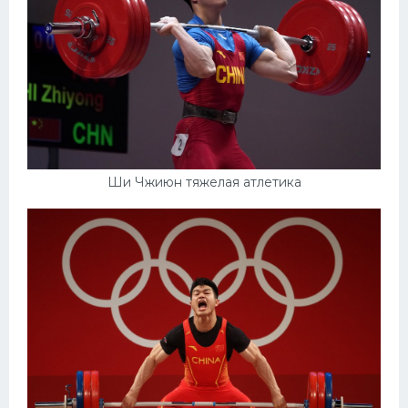
Ши Чжиюн тяжелая атлетика