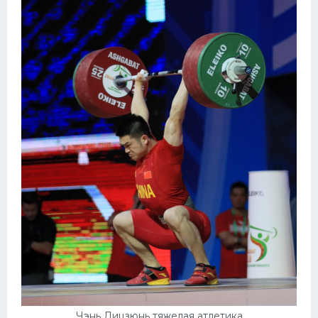
Чэнь Лицзюнь тяжелая атлетика