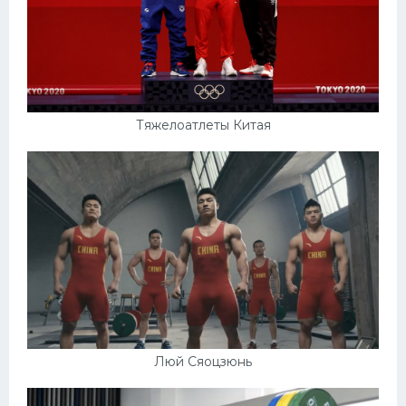
Тяжелоатлеты Китая
Люй Сяоцзюнь