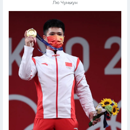
Лю Чуньхун