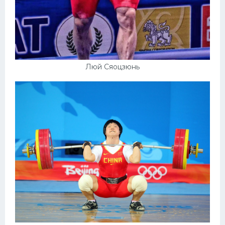
Люй Сяоцзюнь