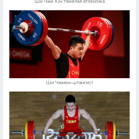
Ши Чжи Юн тяжёлая атлеьтика
Ши Чжиюн штангист