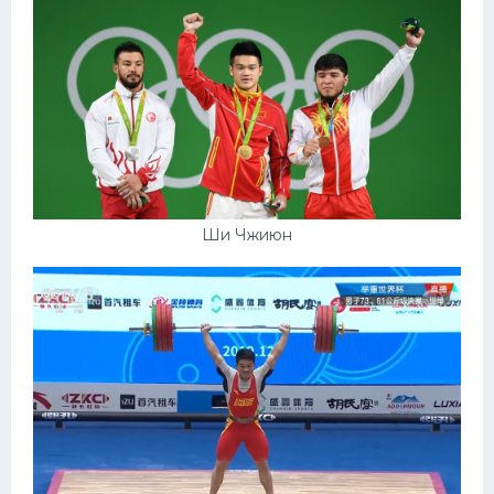
Ши Чжиюн