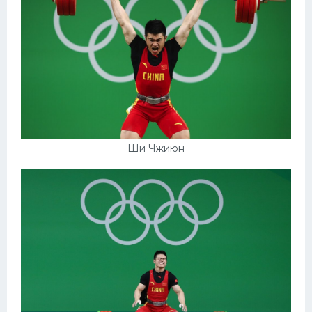
Конькобежный спорт
Тренажеры
Интерьер квартиры
Ши Чжиюн