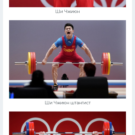
Ши Чжиюн
Ши Чжиюн штангист