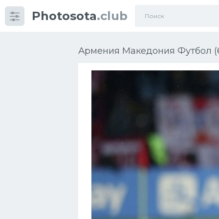
Photosota
.club
Категории
Фото
Армения Македония Футбол (
Еще картинки...
Футбол
Баскетбол
Хоккей
Велогонки
Конькобежный спорт
Тренажеры
Интерьер квартиры