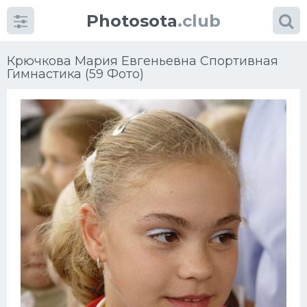
Photosota
.club
Крючкова Мария Евгеньевна Спортивная
Гимнастика (59 Фото)
Категории
Фото
Еще картинки...
Футбол
Баскетбол
Хоккей
Велогонки