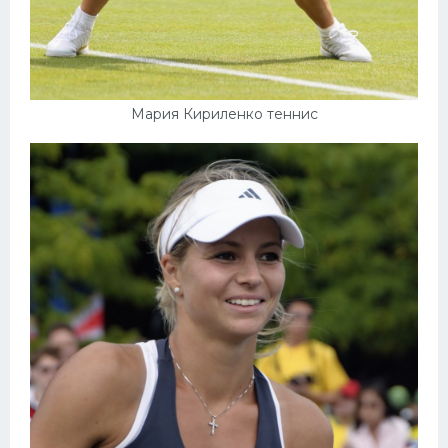
Мария Кириленко теннис