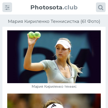
Photosota
.club
Мария Кириленко Теннисистка (61 Фото)
Категории
Фото
Еще картинки...
Футбол
Мария Кириленко теннис
Баскетбол
Хоккей
Велогонки