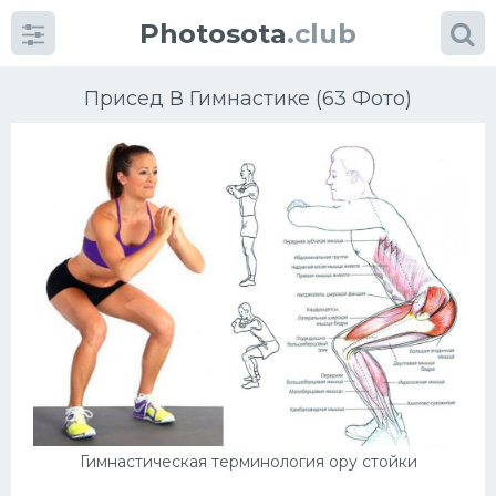
Photosota
.club
Присед В Гимнастике (63 Фото)
Категории
Фото
Еще картинки...
Футбол
Баскетбол
Хоккей
Гимнастическая терминология ору стойки
Велогонки