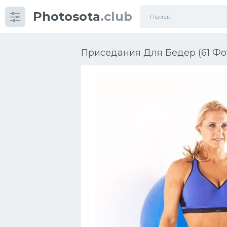
Photosota
.club
Категории
Фото
Приседания Для Бедер (61 Фо
Еще картинки...
Футбол
Баскетбол
Хоккей
Велогонки
Конькобежный спорт
Тренажеры
Интерьер квартиры