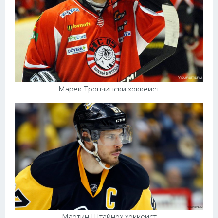
Марек Трончински хоккеист
Мартин Штайнох хоккеист