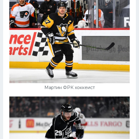
Мартин ФРК хоккеист