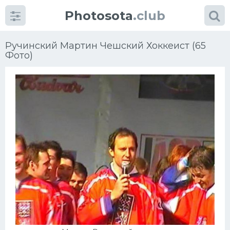
Photosota
.club
Ручинский Мартин Чешский Хоккеист (65
Фото)
Категории
Фото
Еще картинки...
Футбол
Баскетбол
Хоккей
Велогонки