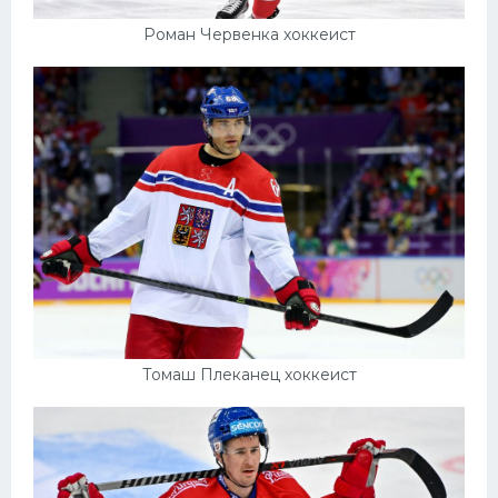
Роман Червенка хоккеист
Томаш Плеканец хоккеист