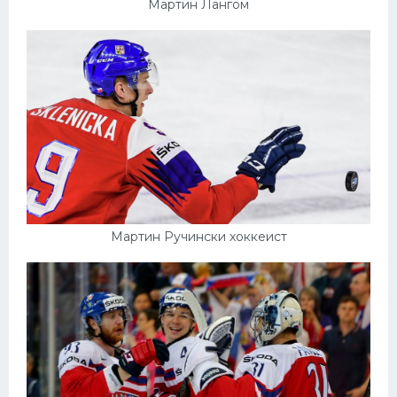
Мартин Лангом
Мартин Ручински хоккеист