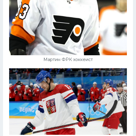
Мартин ФРК хоккеист