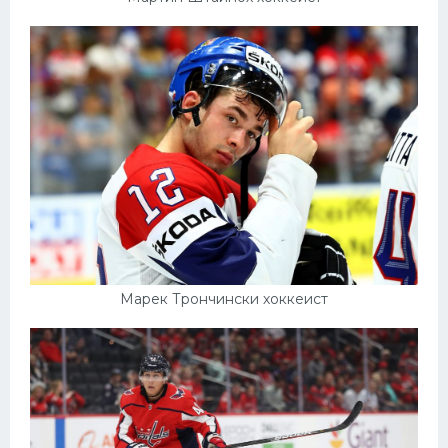
Марек Трончински хоккеист