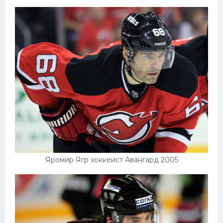
Яромир Ягр хоккеист Авангард 2005