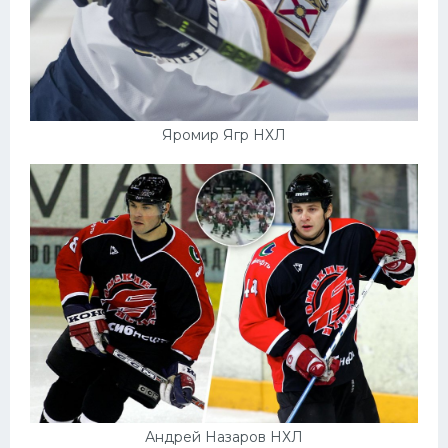
Яромир Ягр НХЛ
Андрей Назаров НХЛ