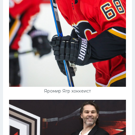
Яромир Ягр хоккеист