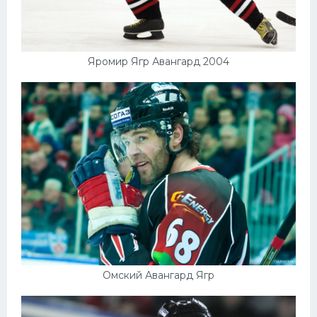
Яромир Ягр Авангард 2004
Омский Авангард Ягр