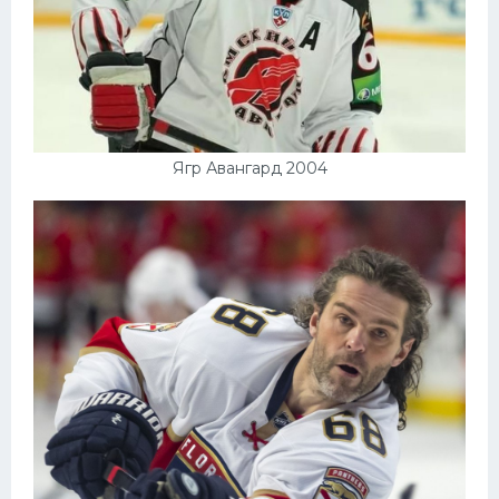
Ягр Авангард 2004