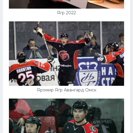
Ягр 2022
Яромир Ягр Авангард Омск