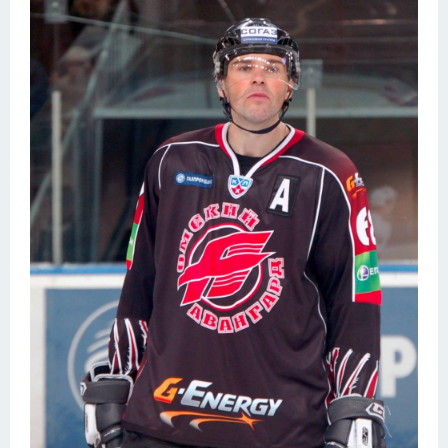
Конькобежный спорт
Тренажеры
Интерьер квартиры