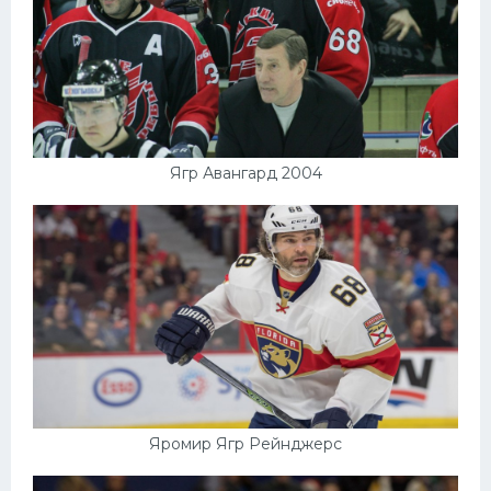
Ягр Авангард 2004
Яромир Ягр Рейнджерс