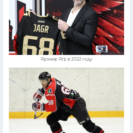
Яромир Ягр в 2022 году