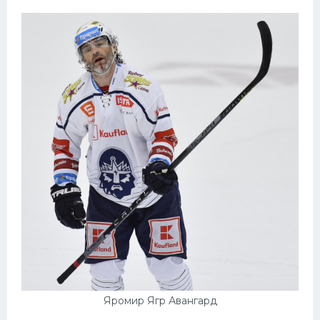
Яромир Ягр Авангард