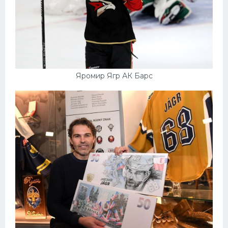
Яромир Ягр АК Барс