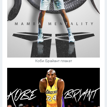
Коби Брайант плакат