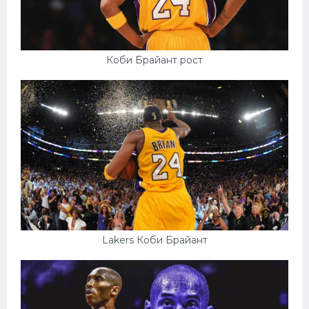
Коби Брайант рост
Lakers Коби Брайант