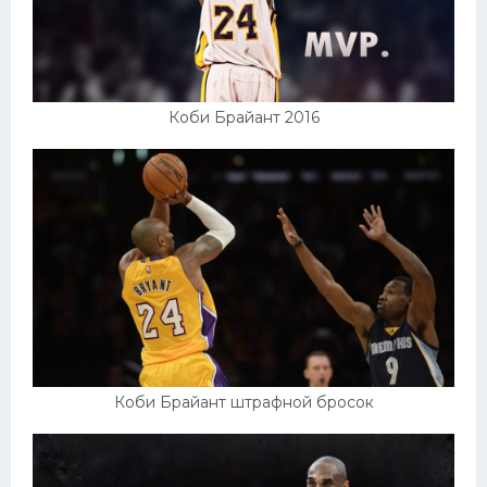
Коби Брайант 2016
Коби Брайант штрафной бросок