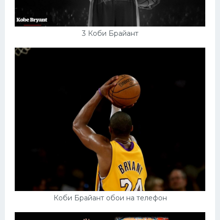
3 Коби Брайант
Коби Брайант обои на телефон