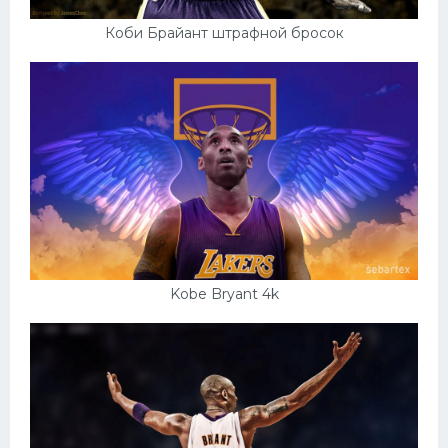
Коби Брайант штрафной бросок
Kobe Bryant 4k