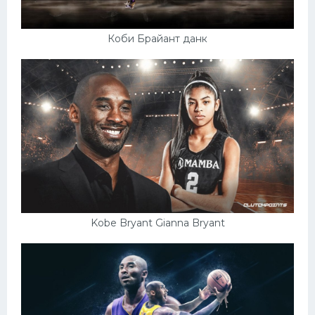
Коби Брайант данк
Kobe Bryant Gianna Bryant