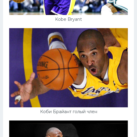
Kobe Bryant
Коби Брайант голый член