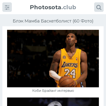
Photosota
.club
Блэк Мамба Баскетболист (60 Фото)
Категории
Фото
Еще картинки...
Футбол
Баскетбол
Коби Брайант интервью
Хоккей
Велогонки