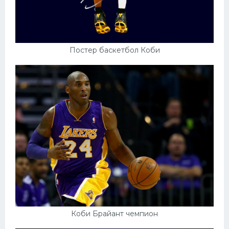
Постер баскетбол Коби
Коби Брайант чемпион