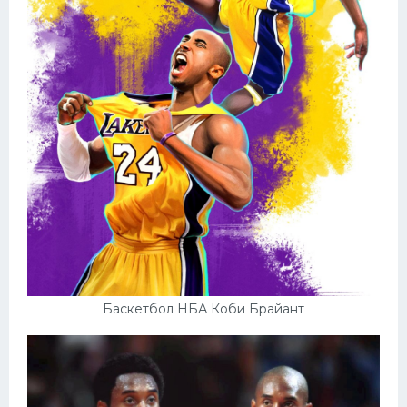
Баскетбол НБА Коби Брайант