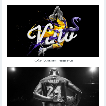
Коби Брайант надпись