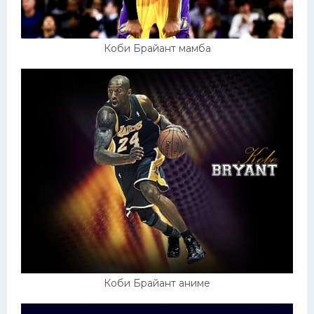
Коби Брайант мамба
Коби Брайант аниме