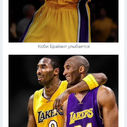
Коби Брайант улыбается