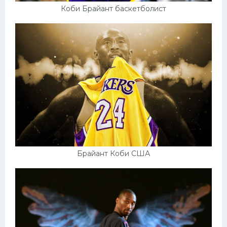
Коби Брайант баскетболист
Брайант Коби США