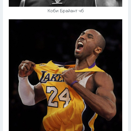
Коби Брайант чб