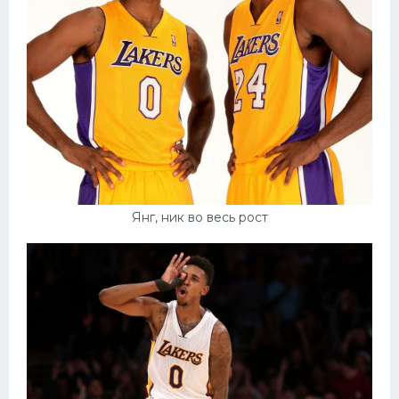
Янг, ник во весь рост