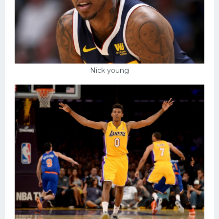
Nick young