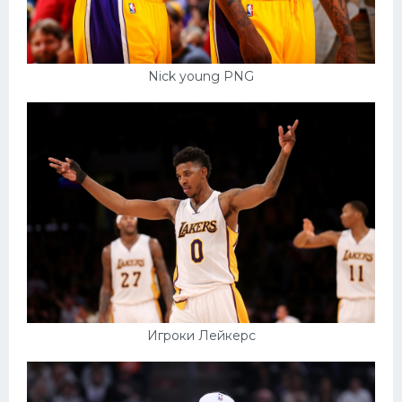
Nick young PNG
Игроки Лейкерс