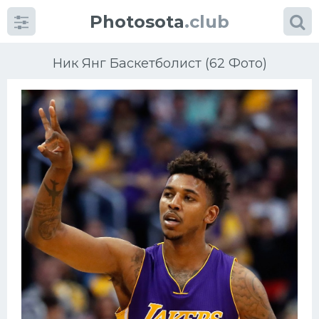
Photosota
.club
Ник Янг Баскетболист (62 Фото)
Категории
Фото
Еще картинки...
Футбол
Баскетбол
Хоккей
Велогонки