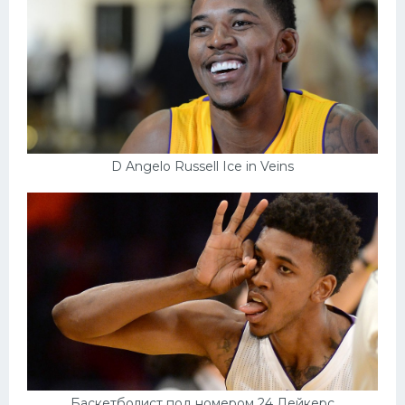
D Angelo Russell Ice in Veins
Баскетболист под номером 24 Лейкерс