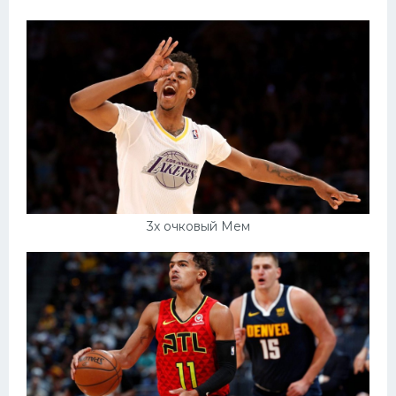
3х очковый Мем