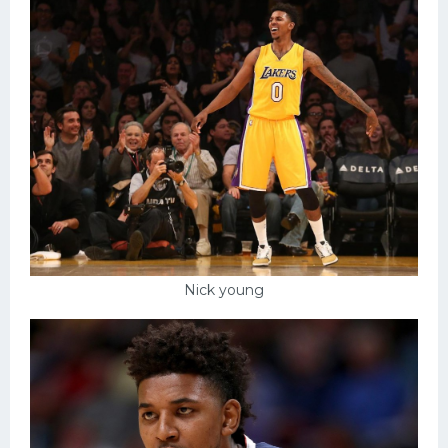
Nick young