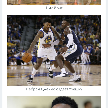
Ник Йонг
Леброн Джеймс кидает трёшку