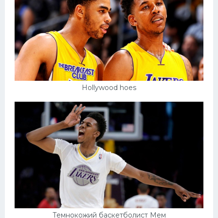
Hollywood hoes
Темнокожий баскетболист Мем