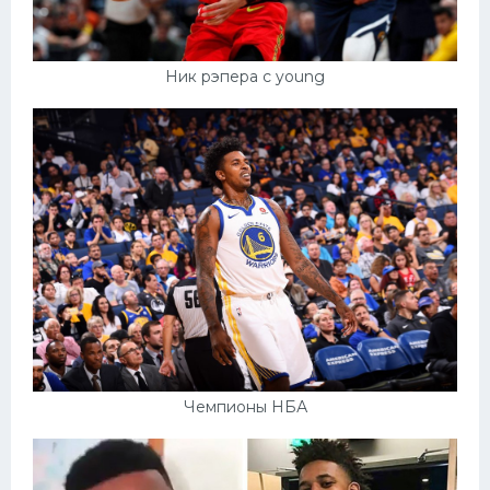
Ник рэпера с young
Чемпионы НБА