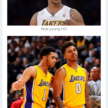
Nick young HD