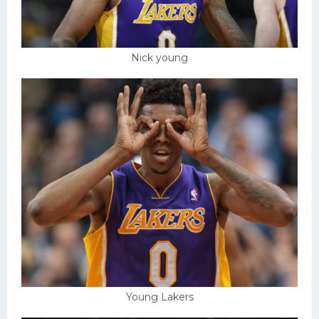
Nick young
Young Lakers