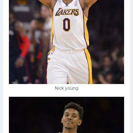
Nick young