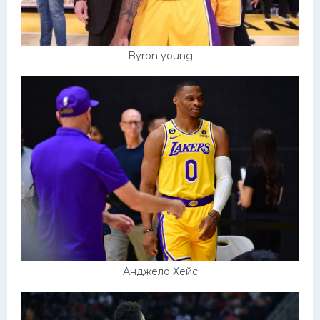
Byron young
Анджело Хейс