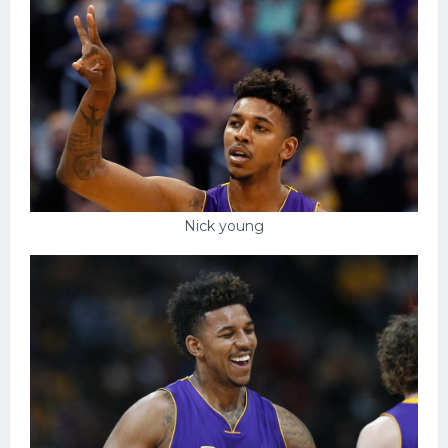
Nick young