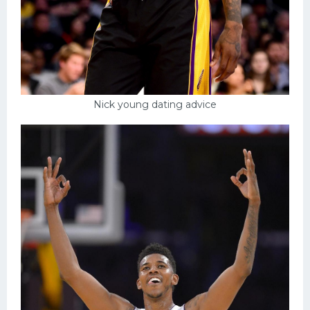
Nick young dating advice