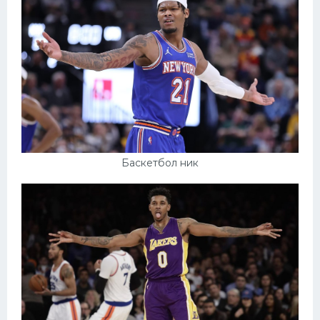
Баскетбол ник