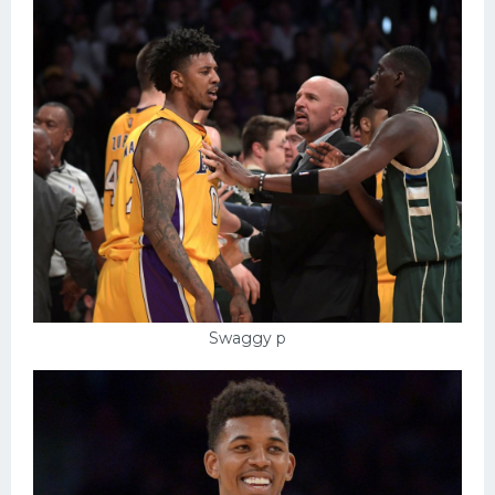
Swaggy p