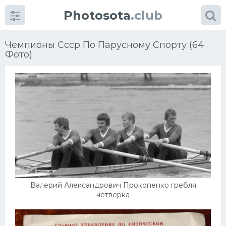
Photosota
.club
Чемпионы Ссср По Парусному Спорту (64
Фото)
Категории
Фото
Еще картинки...
Футбол
Валерий Александрович Прокопенко гребля
Баскетбол
четверка
Хоккей
Велогонки