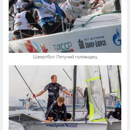
Швертбот Летучий голландец