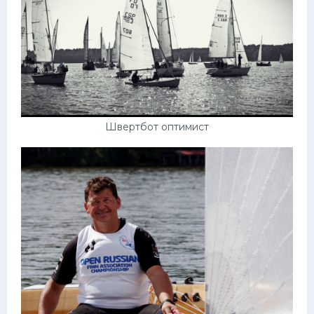
Швертбот оптимист