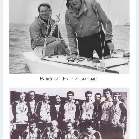
Валентин Манкин яхтсмен