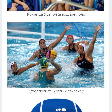
Команда Уралочка водное поло
Ватерполист Билли Илвисакер