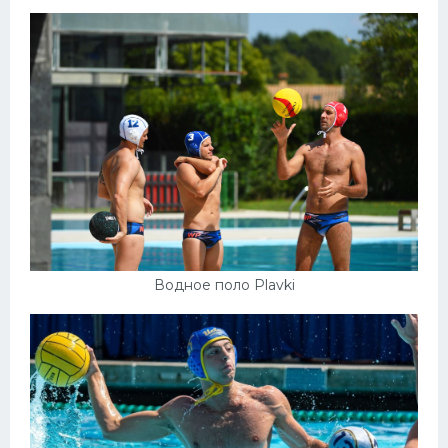
Конькобежный спорт
Тренажеры
Интерьер квартиры
Водное поло Plavki