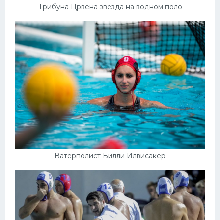
Трибуна Црвена звезда на водном поло
Ватерполист Билли Илвисакер