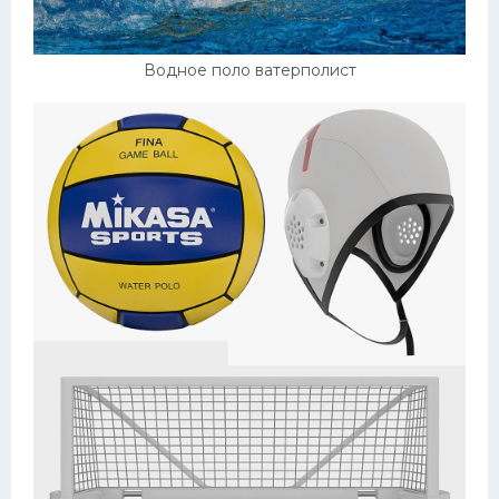
Водное поло ватерполист