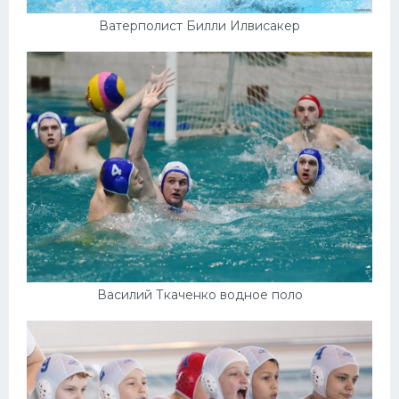
Ватерполист Билли Илвисакер
Василий Ткаченко водное поло