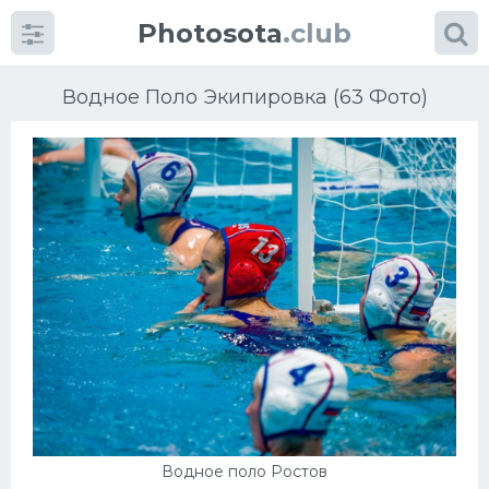
Photosota
.club
Водное Поло Экипировка (63 Фото)
Категории
Фото
Еще картинки...
Футбол
Баскетбол
Хоккей
Водное поло Ростов
Велогонки