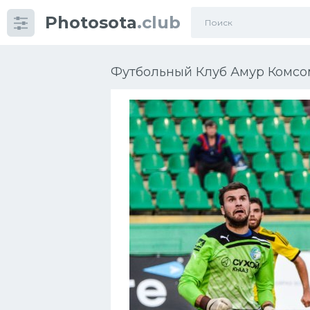
Photosota
.club
Категории
Фото
Футбольный Клуб Амур Комсом
Еще картинки...
Футбол
Баскетбол
Хоккей
Велогонки
Конькобежный спорт
Тренажеры
Интерьер квартиры