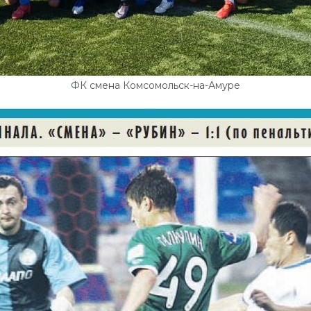
ФК смена Комсомольск-на-Амуре