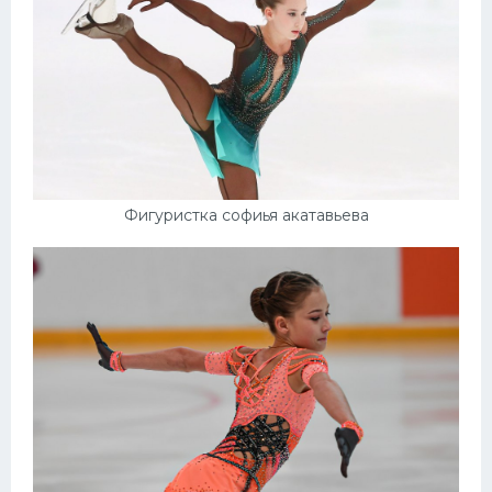
Фигуристка софиья акатавьева