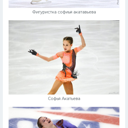
Фигуристка софиья акатавьева
Софья Акатьева