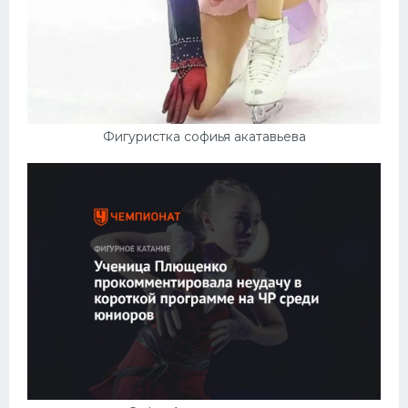
Конькобежный спорт
Тренажеры
Интерьер квартиры
Фигуристка софиья акатавьева