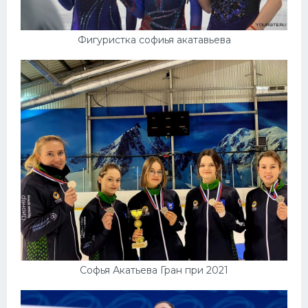
Фигуристка софиья акатавьева
Софья Акатьева Гран при 2021