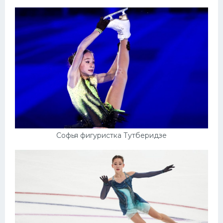
Софья фигуристка Тутберидзе