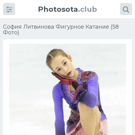
Photosota
.club
София Литвинова Фигурное Катание (58
Фото)
Категории
Фото
Еще картинки...
Футбол
Баскетбол
Хоккей
Велогонки