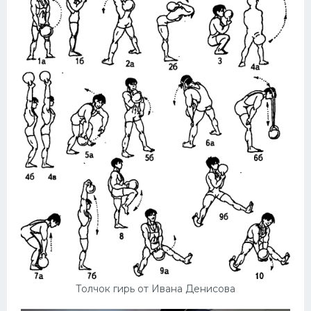
Толчок гирь от Ивана Денисова