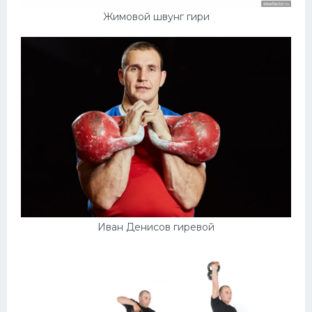
Жимовой швунг гири
Иван Денисов гиревой