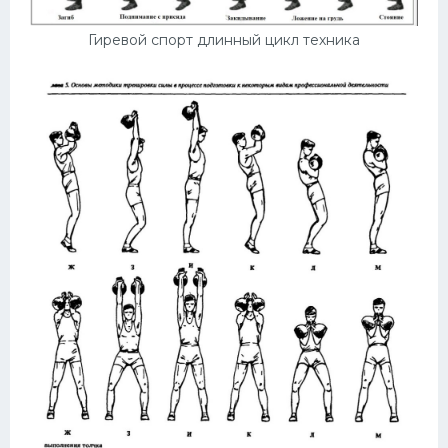
Гиревой спорт длинный цикл техника