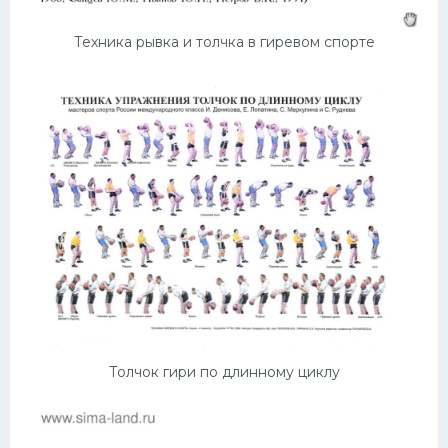
Техника рывка и толчка в гиревом спорте
Толчок гири по длинному циклу