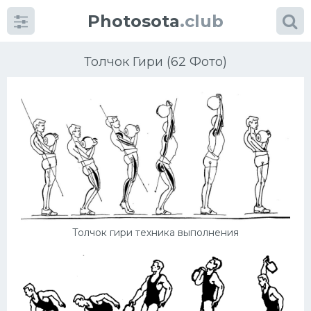
Photosota
.club
Толчок Гири (62 Фото)
Категории
Фото
Еще картинки...
Толчок гири техника выполнения
Футбол
Баскетбол
Хоккей
Велогонки