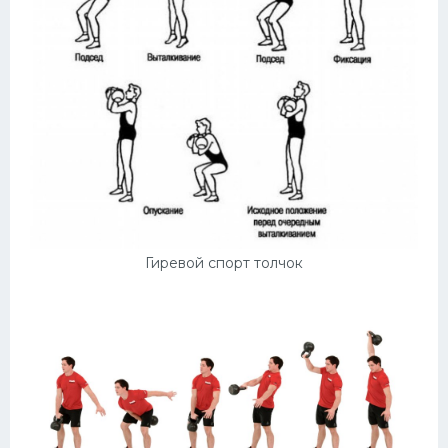
Гиревой спорт толчок