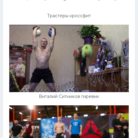
Трастеры кроссфит
Виталий Ситников гиревик