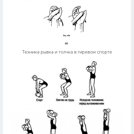
Техника рывка и толчка в гиревом спорте