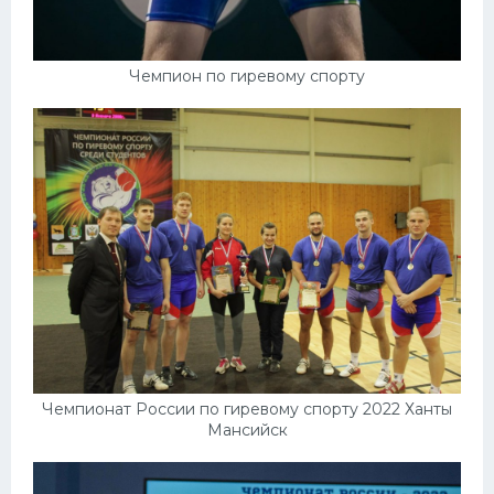
Чемпион по гиревому спорту
Чемпионат России по гиревому спорту 2022 Ханты
Мансийск