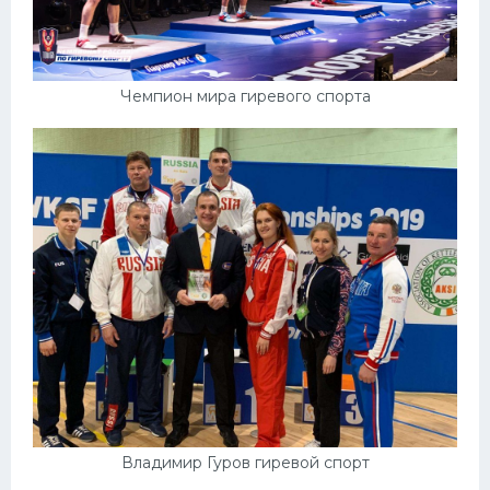
Чемпион мира гиревого спорта
Владимир Гуров гиревой спорт