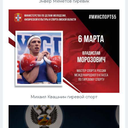
Энвер Меметов гиревик
Михаил Квашнин гиревой спорт