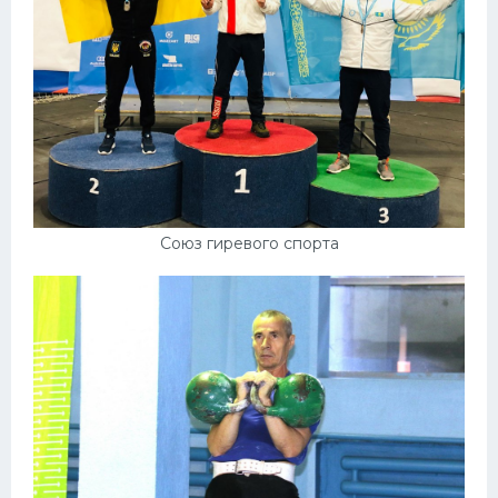
Союз гиревого спорта