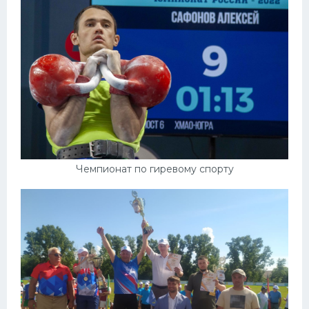
Чемпионат по гиревому спорту