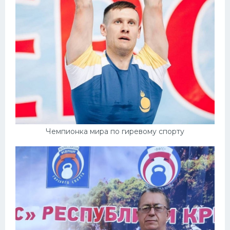
Чемпионка мира по гиревому спорту