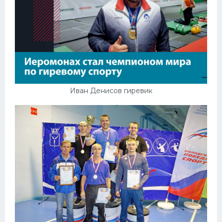
Иван Денисов гиревик