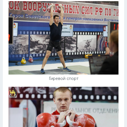
Гиревой спорт