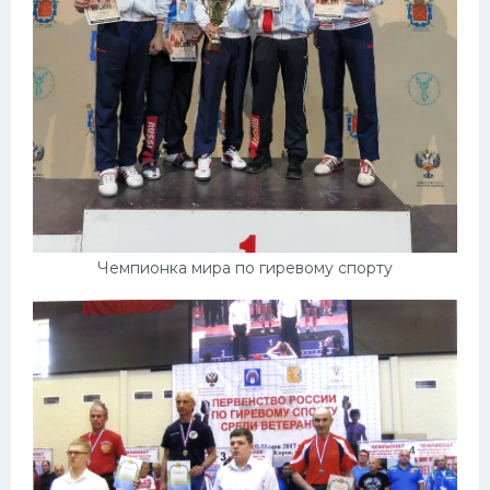
Чемпионка мира по гиревому спорту