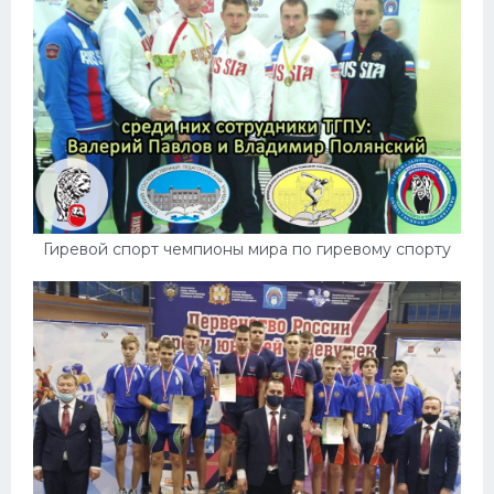
Гиревой спорт чемпионы мира по гиревому спорту