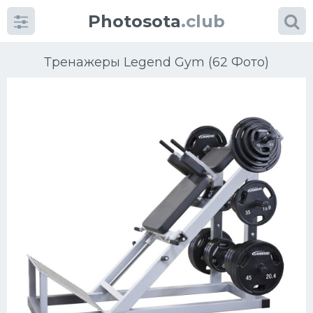
Photosota
.club
Тренажеры Legend Gym (62 Фото)
Категории
Фото
Еще картинки...
Футбол
Баскетбол
Хоккей
Велогонки