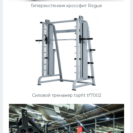
Гиперэкстензия кроссфит Rogue
Силовой тренажер topfit tf7002