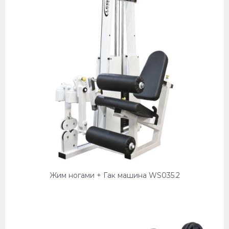
Жим ногами + Гак машина WS035.2