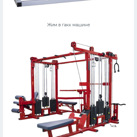
Конькобежный спорт
Тренажеры
Жим в гакк машине
Интерьер квартиры