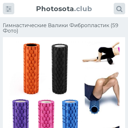
Photosota
.club
Гимнастические Валики Фибропластик (59
Фото)
Категории
Фото
Еще картинки...
Футбол
Баскетбол
Хоккей
Велогонки