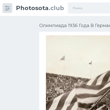
Photosota
.club
Категории
Фото
Олимпиада 1936 Года В Герман
Еще картинки...
Футбол
Баскетбол
Хоккей
Велогонки
Конькобежный спорт
Тренажеры
Интерьер квартиры