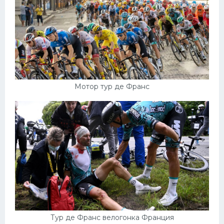
Конькобежный спорт
Тренажеры
Интерьер квартиры
Мотор тур де Франс
Тур де Франс велогонка Франция