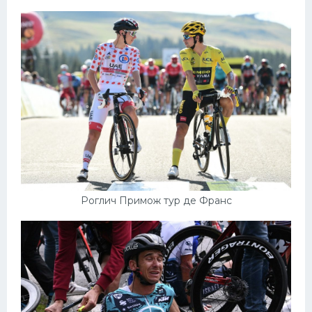
Роглич Примож тур де Франс