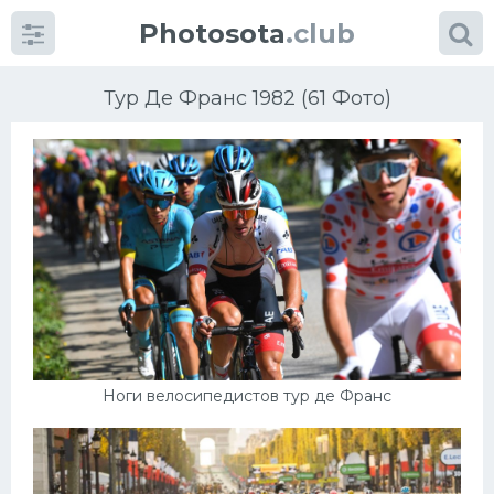
Photosota
.club
Тур Де Франс 1982 (61 Фото)
Категории
Фото
Еще картинки...
Футбол
Ноги велосипедистов тур де Франс
Баскетбол
Хоккей
Велогонки