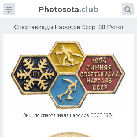
Photosota
.club
Спартакиады Народов Ссср (58 Фото)
Категории
Фото
Еще картинки...
Футбол
Баскетбол
Зимняя спартакиада народов СССР 1974
Хоккей
Велогонки