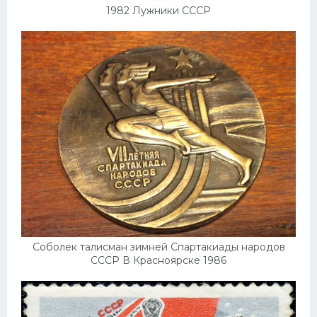
1982 Лужники СССР
Соболек талисман зимней Спартакиады народов
СССР В Красноярске 1986