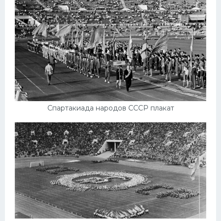
Спартакиада народов СССР плакат