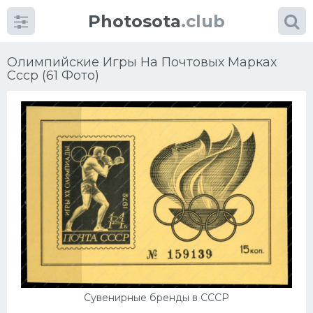
Photosota
.club
Олимпийские Игры На Почтовых Марках
Ссср (61 Фото)
Категории
Фото
Еще картинки...
Футбол
Баскетбол
Хоккей
Сувенирные бренды в СССР
Велогонки