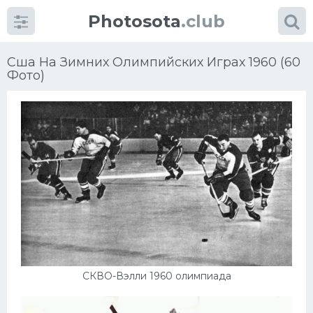
Photosota
.club
Сша На Зимних Олимпийских Играх 1960 (60
Фото)
Категории
Фото
Еще картинки...
Футбол
Баскетбол
СКВО-Вэлли 1960 олимпиада
Хоккей
Велогонки