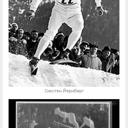
Сикстен Йернберг