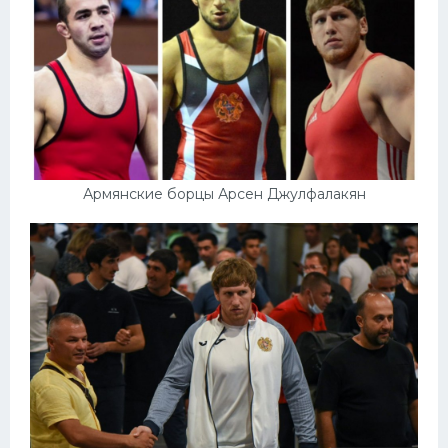
Армянские борцы Арсен Джулфалакян