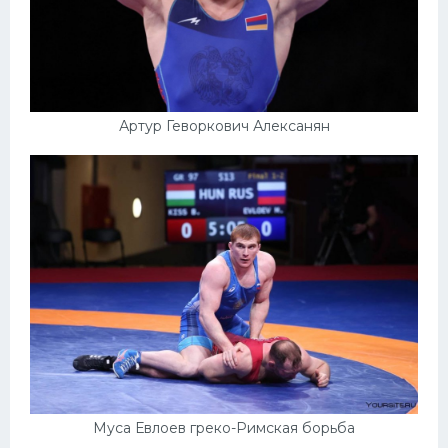
Артур Геворкович Алексанян
Муса Евлоев греко-Римская борьба