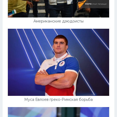
Американские дзюдоисты
Муса Евлоев греко-Римская борьба