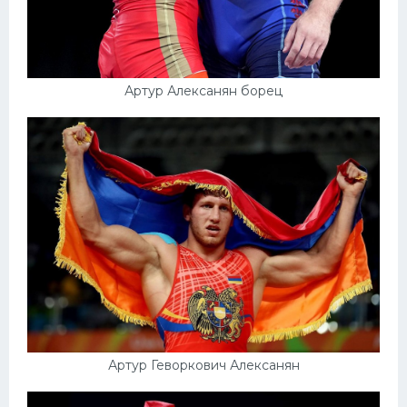
Артур Алексанян борец
Артур Геворкович Алексанян