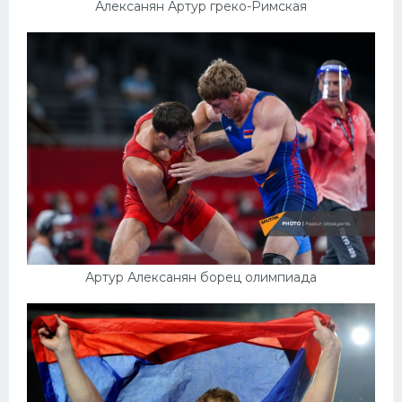
Алексанян Артур греко-Римская
Артур Алексанян борец олимпиада