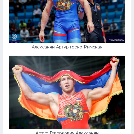
Алексанян Артур греко-Римская
Артур Геворкович Алексанян