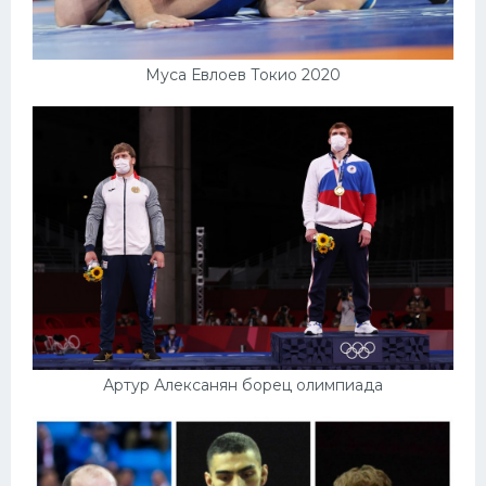
Муса Евлоев Токио 2020
Артур Алексанян борец олимпиада