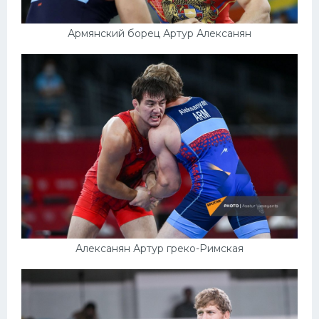
Армянский борец Артур Алексанян
Алексанян Артур греко-Римская