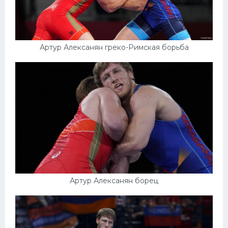
Артур Алексанян греко-Римская борьба
Артур Алексанян борец