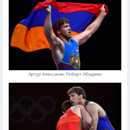
Артур Алексанян Роберт Абаджян