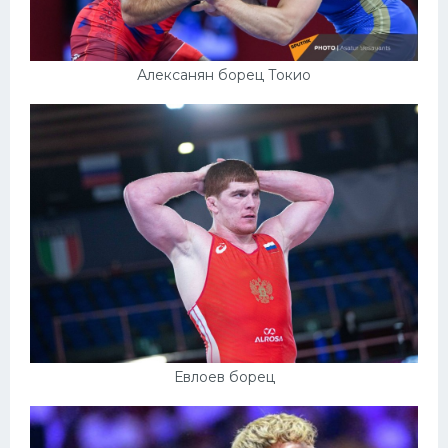
Алексанян борец Токио
Евлоев борец