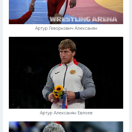
Артур Геворкович Алексанян
Артур Алексанян Евлоев