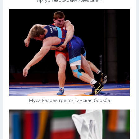
Артур Геворкович Алексанян
Муса Евлоев греко-Римская борьба