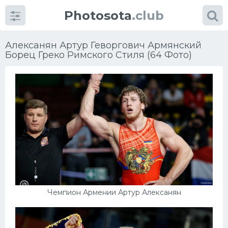
Photosota
.club
Алексанян Артур Геворгович Армянский
Борец Греко Римского Стиля (64 Фото)
Категории
Фото
Еще картинки...
Футбол
Баскетбол
Чемпион Армении Артур Алексанян
Хоккей
Велогонки