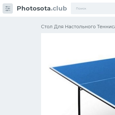
Photosota
.club
Категории
Фото
Стол Для Настольного Тенниса
Еще картинки...
Футбол
Баскетбол
Хоккей
Велогонки
Конькобежный спорт
Тренажеры
Интерьер квартиры