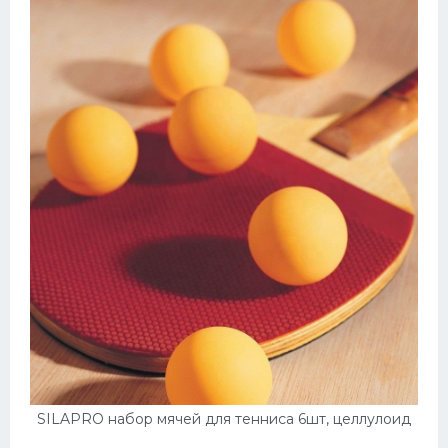
SILAPRO набор мячей для тенниса 6шт, целлулоид