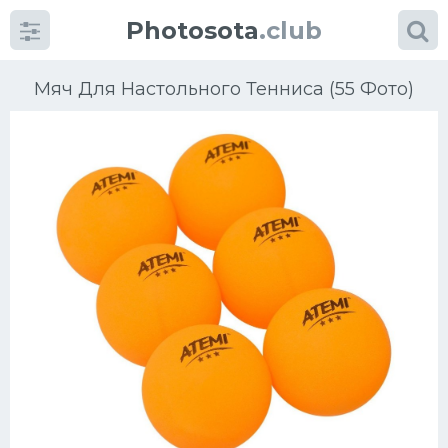
Photosota
.club
Мяч Для Настольного Тенниса (55 Фото)
Категории
Фото
Еще картинки...
Футбол
Баскетбол
Хоккей
Велогонки