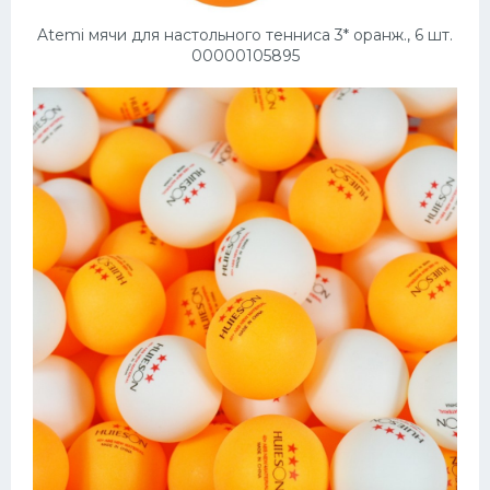
Atemi мячи для настольного тенниса 3* оранж., 6 шт.
Конькобежный спорт
00000105895
Тренажеры
Интерьер квартиры