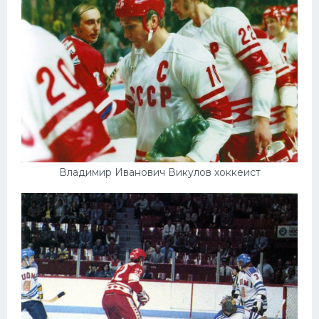
Владимир Иванович Викулов хоккеист