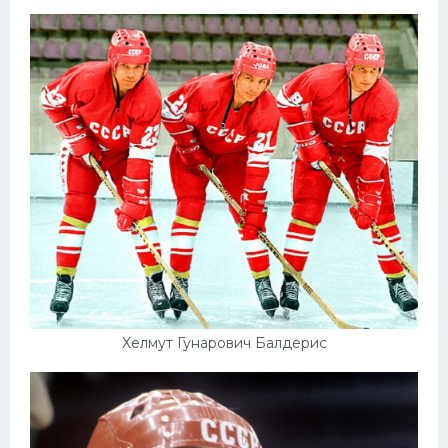
Хелмут Гунарович Балдерис