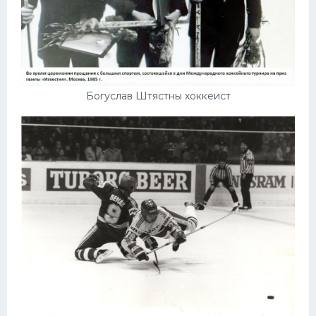
Богуслав Штястны хоккеист