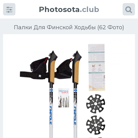
Photosota
.club
Палки Для Финской Ходьбы (62 Фото)
Категории
Фото
Еще картинки...
Футбол
Баскетбол
Хоккей
Велогонки