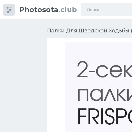
Photosota
.club
Категории
Фото
Палки Для Шведской Ходьбы (
Еще картинки...
Футбол
Баскетбол
Хоккей
Велогонки
Конькобежный спорт
Тренажеры
Интерьер квартиры