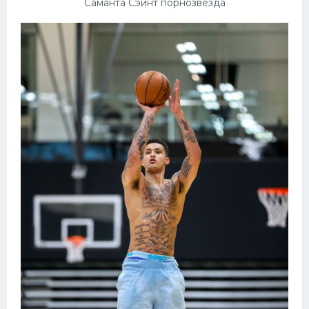
Саманта Сэйнт порнозвезда