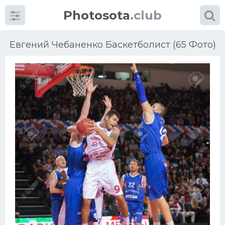
Photosota
.club
Евгений Чебаненко Баскетболист (65 Фото)
Категории
Фото
Еще картинки...
Футбол
Баскетбол
Хоккей
Велогонки