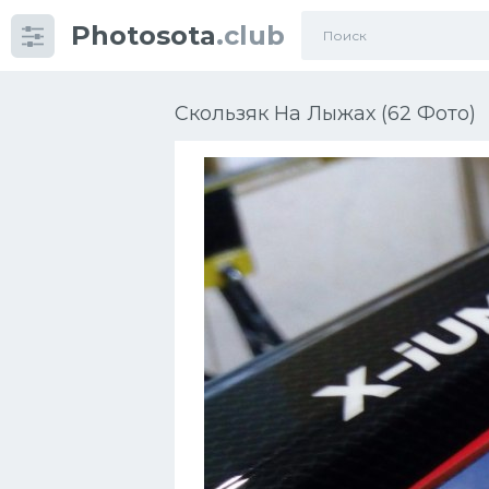
Photosota
.club
Категории
Фото
Скользяк На Лыжах (62 Фото)
Еще картинки...
Футбол
Баскетбол
Хоккей
Велогонки
Конькобежный спорт
Тренажеры
Интерьер квартиры