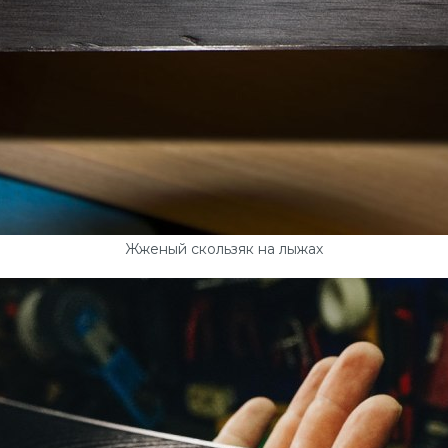
Жженый скользяк на лыжах