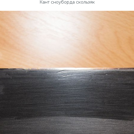
Кант сноуборда скользяк