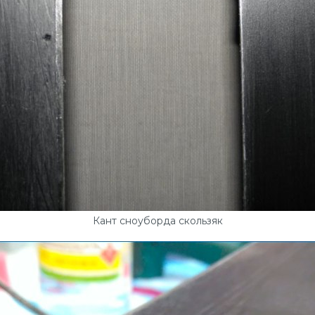
Кант сноуборда скользяк