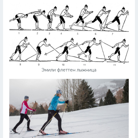
Эмили флеттен лыжница