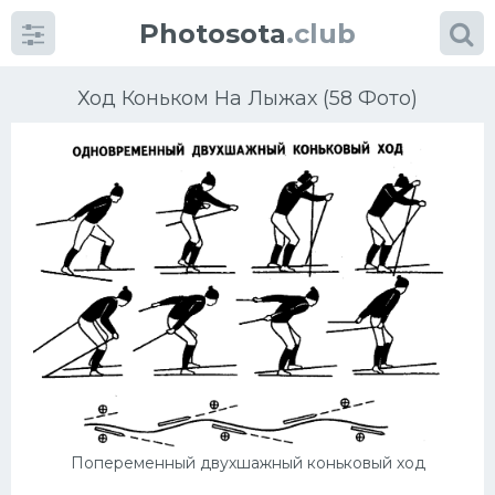
Photosota
.club
Ход Коньком На Лыжах (58 Фото)
Категории
Фото
Еще картинки...
Футбол
Баскетбол
Хоккей
Попеременный двухшажный коньковый ход
Велогонки