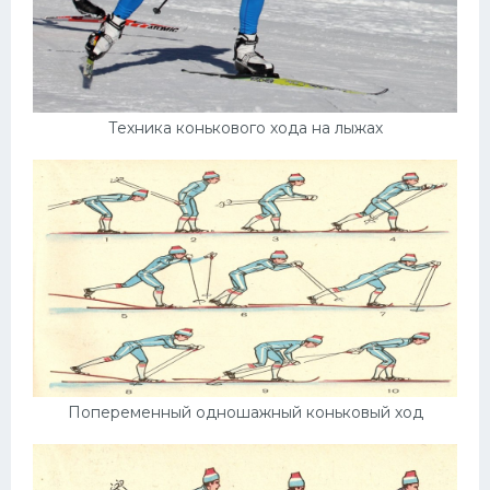
Техника конькового хода на лыжах
Попеременный одношажный коньковый ход