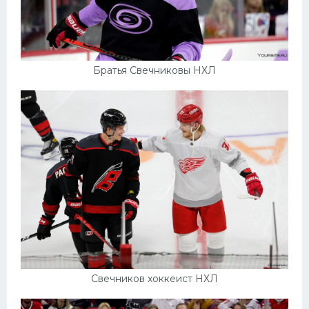
Братья Свечниковы НХЛ
Свечников хоккеист НХЛ