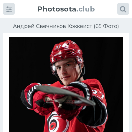
Photosota
.club
Андрей Свечников Хоккеист (65 Фото)
Категории
Фото
Еще картинки...
Футбол
Баскетбол
Хоккей
Велогонки