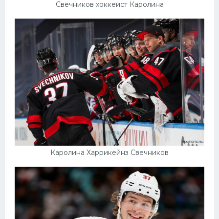
Свечников хоккеист Каролина
Каролина Харрикейнз Свечников