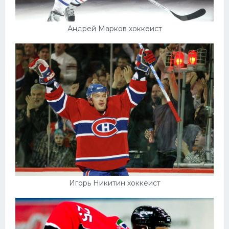
Андрей Марков хоккеист
Игорь Никитин хоккеист