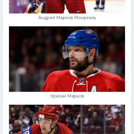
Андрей Марков Монреаль
Красни Марков