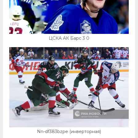
ЦСКА АК Барс 3 0
Nn-df383bzpe (инверторная)