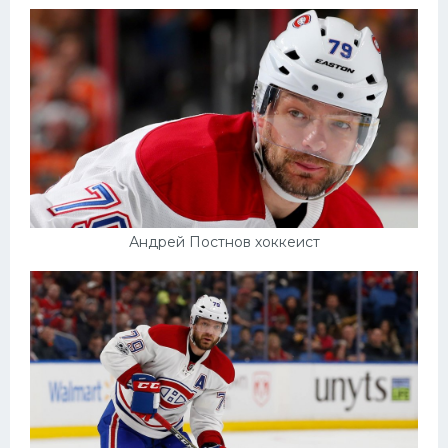
Андрей Постнов хоккеист