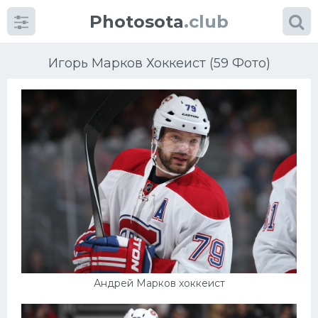
Photosota
.club
Игорь Марков Хоккеист (59 Фото)
Категории
Фото
Еще картинки...
Футбол
Баскетбол
Андрей Марков хоккеист
Хоккей
Велогонки