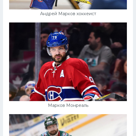
Андрей Марков хоккеист
Марков Монреаль