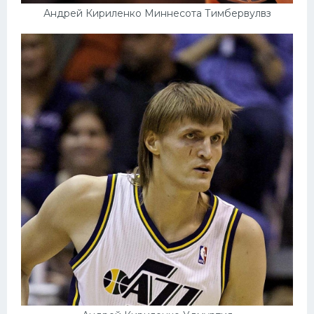
Андрей Кириленко Миннесота Тимбервулвз