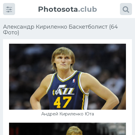
Photosota
.club
Александр Кириленко Баскетболист (64
Фото)
Категории
Фото
Еще картинки...
Футбол
Баскетбол
Андрей Кириленко Юта
Хоккей
Велогонки