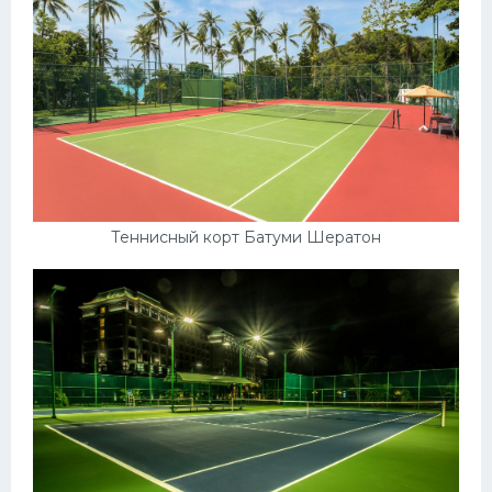
Теннисный корт Батуми Шератон