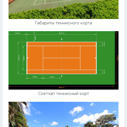
Габариты теннисного корта
Скетчап теннисный корт