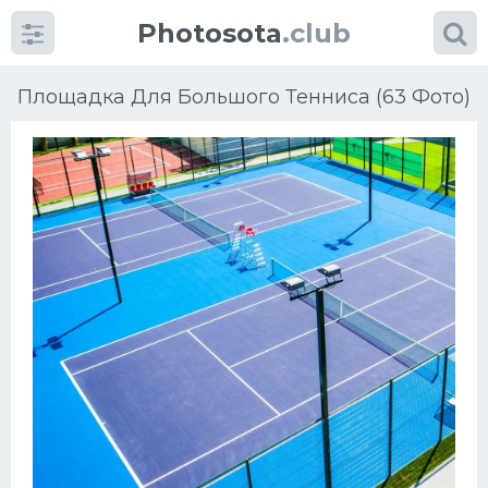
Photosota
.club
Площадка Для Большого Тенниса (63 Фото)
Категории
Фото
Еще картинки...
Футбол
Баскетбол
Хоккей
Велогонки