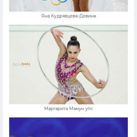
Яна Кудрявцева-Девина
Маргарита Мамун упс