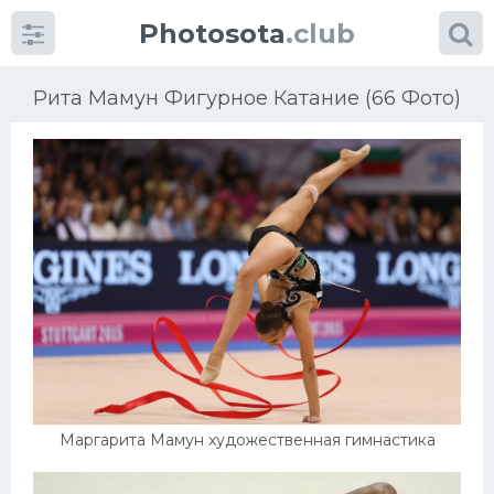
Photosota
.club
Рита Мамун Фигурное Катание (66 Фото)
Категории
Фото
Еще картинки...
Футбол
Баскетбол
Маргарита Мамун художественная гимнастика
Хоккей
Велогонки