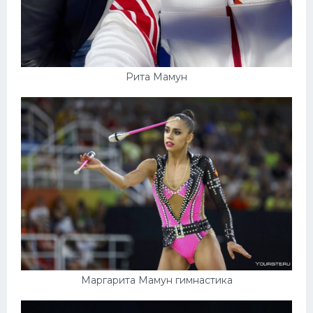
Рита Мамун
Маргарита Мамун гимнастика