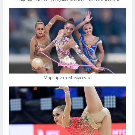
Маргарита Мамун упс