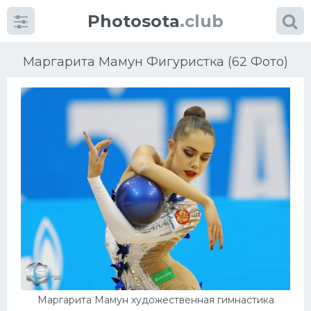
Photosota
.club
Маргарита Мамун Фигуристка (62 Фото)
Категории
Фото
Еще картинки...
Футбол
Баскетбол
Хоккей
Маргарита Мамун художественная гимнастика
Велогонки