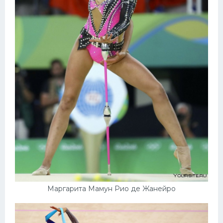
Маргарита Мамун Рио де Жанейро