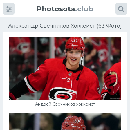
Photosota
.club
Александр Свечников Хоккеист (63 Фото)
Категории
Фото
Еще картинки...
Футбол
Андрей Свечников хоккеист
Баскетбол
Хоккей
Велогонки