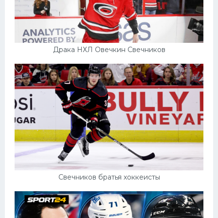
Драка НХЛ Овечкин Свечников
Свечников братья хоккеисты