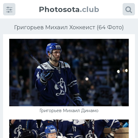
Photosota
.club
Григорьев Михаил Хоккеист (64 Фото)
Категории
Фото
Еще картинки...
Футбол
Григорьев Михаил Динамо
Баскетбол
Хоккей
Велогонки