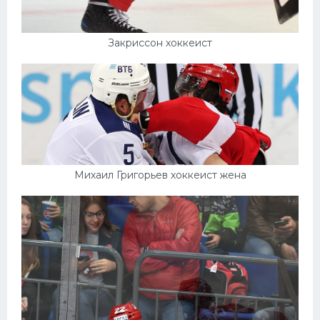
Закриссон хоккеист
Михаил Григорьев хоккеист жена