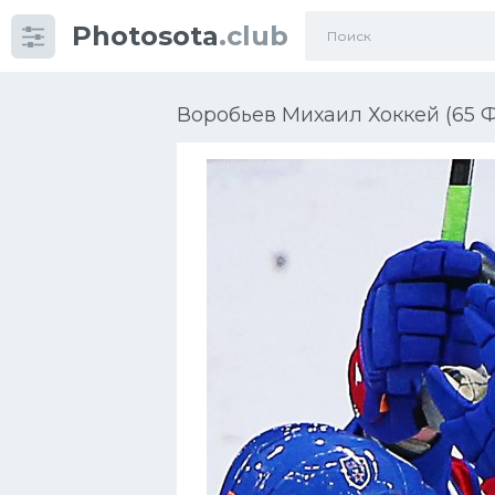
Photosota
.club
Категории
Фото
Воробьев Михаил Хоккей (65 Ф
Еще картинки...
Футбол
Баскетбол
Хоккей
Велогонки
Конькобежный спорт
Тренажеры
Интерьер квартиры