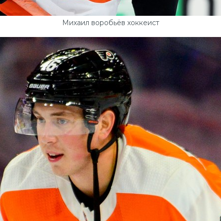
Михаил воробьёв хоккеист