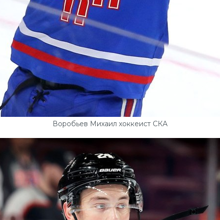
Воробьев Михаил хоккеист СКА