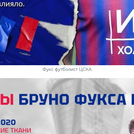
Фукс футболист ЦСКА